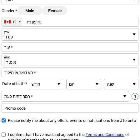
Gender *
Male
Female
טלפון נייד
+1
ca
ארץ
עיר *
מחוז
תא דואר או מיקוד *
Date of birth *
Promo code
Please notify me about any offers, events or notifications from
JToronto
I confirm that I have read and agreed to the
Terms and Conditions
of